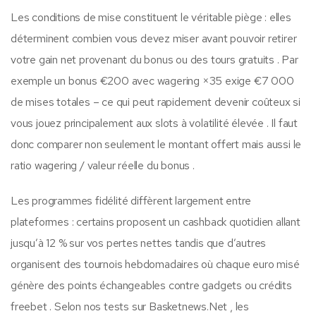
Les conditions de mise constituent le véritable piège : elles
déterminent combien vous devez miser avant pouvoir retirer
votre gain net provenant du bonus ou des tours gratuits . Par
exemple un bonus €200 avec wagering ×35 exige €7 000
de mises totales – ce qui peut rapidement devenir coûteux si
vous jouez principalement aux slots à volatilité élevée . Il faut
donc comparer non seulement le montant offert mais aussi le
ratio wagering / valeur réelle du bonus .
Les programmes fidélité diffèrent largement entre
plateformes : certains proposent un cashback quotidien allant
jusqu’à 12 % sur vos pertes nettes tandis que d’autres
organisent des tournois hebdomadaires où chaque euro misé
génère des points échangeables contre gadgets ou crédits
freebet . Selon nos tests sur Basketnews.Net , les