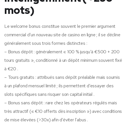
mots)
Le welcome bonus constitue souvent le premier argument
commercial d’un nouveau site de casino en ligne ; il se décline
généralement sous trois formes distinctes :
– Bonus dépôt : généralement « 100 % jusqu’à €500 + 200
tours gratuits », conditionné à un dépôt minimum souvent fixé
à €20 .
– Tours gratuits : attribués sans dépôt préalable mais soumis
à un plafond mensuel limité ; ils permettent d’essayer des
slots spécifiques sans risquer son capital initial .
– Bonus sans dépôt : rare chez les opérateurs régulés mais
très attractif (« €10 offerts dès inscription ») avec conditions
de mise élevées (>30x) afin d’éviter l’abus .