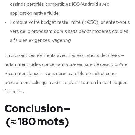
casinos certifiés compatibles iOS/Android avec
application native fluide.
Lorsque votre budget reste limité (<€50), orientez-vous
vers ceux proposant
bonus sans dépôt
modérés couplés
à faibles exigences
wagering
.
En croisant ces éléments avec nos évaluations détaillées —
notamment celles concernant
nouveau site de casino online
récemment lancé — vous serez capable de sélectionner
précisément celui qui maximise plaisir tout en limitant risques
financiers.
Conclusion –
(≈ 180 mots)