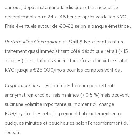
partout ; dépôt instantané tandis que retrait nécessite
généralement entre 24 et48 heures après validation KYC .
Frais éventuels autour de €0‑€2 selon la banque émettrice .
Portefeuilles électroniques
– Skrill & Neteller offrent un
traitement quasi immédiat tant côté dépôt que retrait (<15
minutes). Les plafonds varient toutefois selon votre statut
KYC : jusqu’à €25 000/mois pour les comptes vérifiés .
Cryptomonnaies
– Bitcoin ou Ethereum permettent
anonymat renforcé et frais minimes (<0,5 %) mais peuvent
subir une volatilité importante au moment du change
EUR/crypto . Les retraits prennent habituellement entre
quelques minutes et deux heures selon l’encombrement du
réseau .