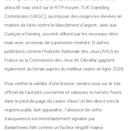
attractif mais strict sur le RTP moyen ; l’UK Gambling
Commission (UKGC), qui impose des exigences élevées en
matière de lutte contre le blanchiment d’argent ; ainsi que
Curaçao eGaming, souvent utilisée par les nouveaux sites
mais avec un niveau de supervision moindre. D’autres
juridictions comme l’Autorité Nationale des Jeux (ANJ) en
France ou la Commission des Jeux de Gibraltar gagnent
également du terrain auprès du meilleur casino en ligne 2026.
Pour vérifier la validité d’une licence, rendez‑vous sur le site
officiel de l’autorité concernée et saisissez le numéro fourni
dans le pied‑de‑page du casino choisi. Un lien direct vers le
registre public doit apparaître ; l’absence de cette
transparence est immédiatement signalée par
Basketnews.Net comme un facteur négatif majeur.