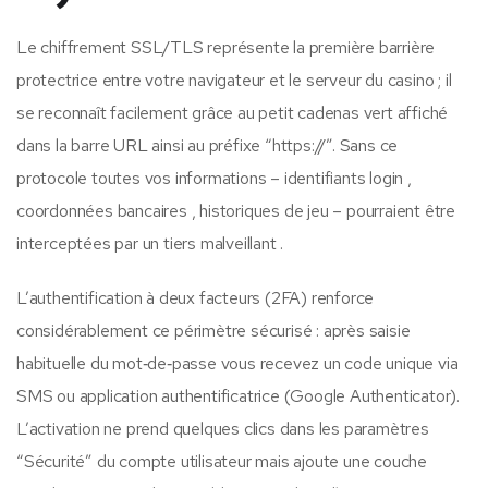
Le chiffrement SSL/TLS représente la première barrière
protectrice entre votre navigateur et le serveur du casino ; il
se reconnaît facilement grâce au petit cadenas vert affiché
dans la barre URL ainsi au préfixe “https://”. Sans ce
protocole toutes vos informations – identifiants login ,
coordonnées bancaires , historiques de jeu – pourraient être
interceptées par un tiers malveillant .
L’authentification à deux facteurs (2FA) renforce
considérablement ce périmètre sécurisé : après saisie
habituelle du mot‑de‑passe vous recevez un code unique via
SMS ou application authentificatrice (Google Authenticator).
L’activation ne prend quelques clics dans les paramètres
“Sécurité” du compte utilisateur mais ajoute une couche