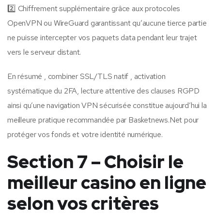
2️⃣ Chiffrement supplémentaire grâce aux protocoles
OpenVPN ou WireGuard garantissant qu’aucune tierce partie
ne puisse intercepter vos paquets data pendant leur trajet
vers le serveur distant.
En résumé , combiner SSL/TLS natif , activation
systématique du 2FA, lecture attentive des clauses RGPD
ainsi qu’une navigation VPN sécurisée constitue aujourd’hui la
meilleure pratique recommandée par Basketnews.Net pour
protéger vos fonds et votre identité numérique.
Section 7 – Choisir le
meilleur casino en ligne
selon vos critères