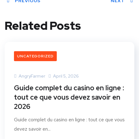
PREVIOUS
NEXT
Related Posts
UNCATEGORIZED
AngryFarmer
April 5, 2026
Guide complet du casino en ligne :
tout ce que vous devez savoir en
2026
Guide complet du casino en ligne : tout ce que vous
devez savoir en...