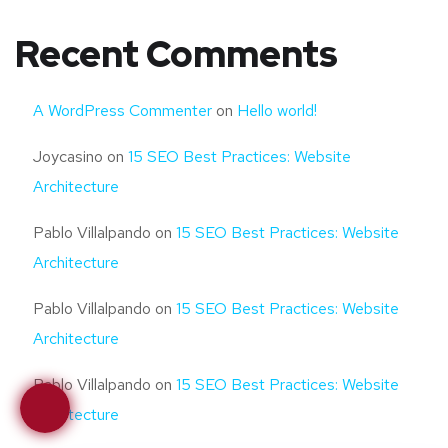
Recent Comments
A WordPress Commenter
on
Hello world!
Joycasino
on
15 SEO Best Practices: Website
Architecture
Pablo Villalpando
on
15 SEO Best Practices: Website
Architecture
Pablo Villalpando
on
15 SEO Best Practices: Website
Architecture
Pablo Villalpando
on
15 SEO Best Practices: Website
Architecture