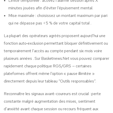
Limite temporelle : activez l’alarme session après X
minutes jouées afin d’éviter l’épuisement mental.
Mise maximale : choisissez un montant maximum par pari
qui ne dépasse pas <5 % de votre capital total .
La plupart des opérateurs agréés proposent aujourd’hui une
fonction auto‑exclusion permettant bloquer définitivement ou
temporairement l’accès au compte pendant six mois voire
plusieurs années . Sur Basketnews.Net vous pouvez comparer
rapidement chaque politique RGS/GRS — certaines
plateformes offrent même l’option « pause illimitée »
directement depuis leur tableau “Outils responsables”.
Reconnaître les signaux avant-coureurs est crucial : perte
constante malgré augmentation des mises, sentiment
d’anxiété avant chaque session ou recours fréquent aux