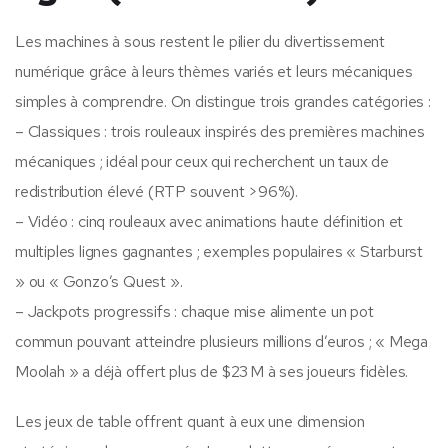
Les machines à sous restent le pilier du divertissement
numérique grâce à leurs thèmes variés et leurs mécaniques
simples à comprendre. On distingue trois grandes catégories :
– Classiques : trois rouleaux inspirés des premières machines
mécaniques ; idéal pour ceux qui recherchent un taux de
redistribution élevé (RTP souvent >96%).
– Vidéo : cinq rouleaux avec animations haute définition et
multiples lignes gagnantes ; exemples populaires « Starburst
» ou « Gonzo’s Quest ».
– Jackpots progressifs : chaque mise alimente un pot
commun pouvant atteindre plusieurs millions d’euros ; « Mega
Moolah » a déjà offert plus de $23 M à ses joueurs fidèles.
Les jeux de table offrent quant à eux une dimension