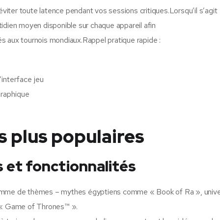
ter toute latence pendant vos sessions critiques.Lorsqu’il s’agit
idien moyen disponible sur chaque appareil afin
iés aux tournois mondiaux.Rappel pratique rapide :
interface jeu
graphique
es plus populaires
 et fonctionnalités
 gamme de thèmes – mythes égyptiens comme « Book of Ra », univ
e « Game of Thrones™ ».