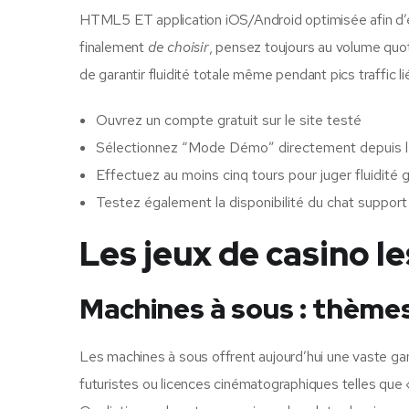
HTML5 ET application iOS/Android optimisée afin d’évi
finalement
de choisir
, pensez toujours au volume quot
de garantir fluidité totale même pendant pics traffic l
Ouvrez un compte gratuit sur le site testé
Sélectionnez “Mode Démo” directement depuis l’
Effectuez au moins cinq tours pour juger fluidité 
Testez également la disponibilité du chat support
Les jeux de casino l
Machines à sous : thèmes
Les machines à sous offrent aujourd’hui une vaste
futuristes ou licences cinématographiques telles qu