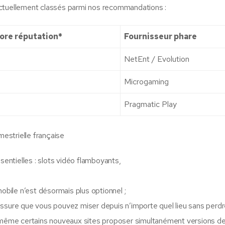
actuellement classés parmi nos recommandations :
ore réputation*
Fournisseur phare
NetEnt / Evolution
Microgaming
Pragmatic Play
estrielle française
sentielles : slots vidéo flamboyants,
mobile n’est désormais plus optionnel ;
assure que vous pouvez miser depuis n’importe quel lieu sans perd
ns même certains nouveaux sites proposer simultanément versions d