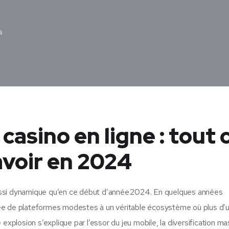
s
asino en ligne : tout 
avoir en 2024
ussi dynamique qu’en ce début d’année 2024. En quelques années
ée de plateformes modestes à un véritable écosystème où plus d’un
explosion s’explique par l’essor du jeu mobile, la diversification ma