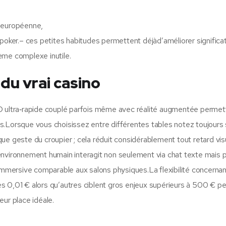
e européenne,
 poker.– ces petites habitudes permettent déjà​d’améliorer signific
me complexe inutile.​
 du vrai casino
D ultra‑rapide couplé parfois même avec réalité augmentée permett
.Lorsque vous choisissez entre différentes tables notez toujours s
ue geste du croupier ; cela réduit considérablement tout retard vis
environnement humain interagit non seulement via chat texte mais p
 immersive comparable aux salons physiques.La flexibilité concernan
s 0,01 € alors qu’autres ciblent gros enjeux supérieurs à 500 € p
ur place idéale.​