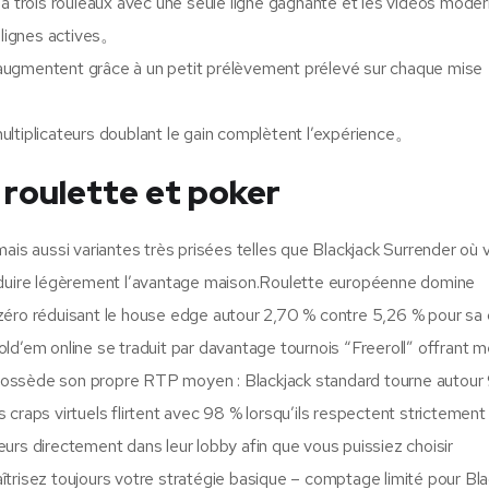
 à trois rouleaux avec une seule ligne gagnante et les vidéos mode
e lignes actives。
augmentent grâce à un petit prélèvement prélevé sur chaque mise
ultiplicateurs doublant le gain complètent l’expérience。
, roulette et poker
ais aussi variantes très prisées telles que Blackjack Surrender où 
réduire légèrement l’avantage maison.Roulette européenne domine
zéro réduisant le house edge autour 2,70 % contre 5,26 % pour sa
ld’em online se traduit par davantage tournois “Freeroll” offrant
possède son propre RTP moyen : Blackjack standard tourne autour
craps virtuels flirtent avec 98 % lorsqu’ils respectent strictement 
urs directement dans leur lobby afin que vous puissiez choisir
trisez toujours votre stratégie basique – comptage limité pour Bla