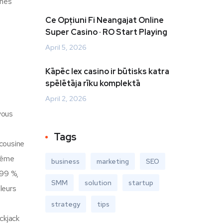
rnes
Ce Opțiuni Fi Neangajat Online
Super Casino · RO Start Playing
April 5, 2026
Kāpēc lex casino ir būtisks katra
spēlētāja rīku komplektā
April 2, 2026
vous
Tags
 cousine
 même
business
marketing
SEO
 99 %,
SMM
solution
startup
leurs
strategy
tips
ckjack