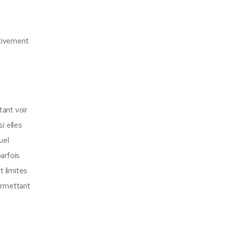
ativement
ant voir
i elles
uel
arfois
t limites
ermettant