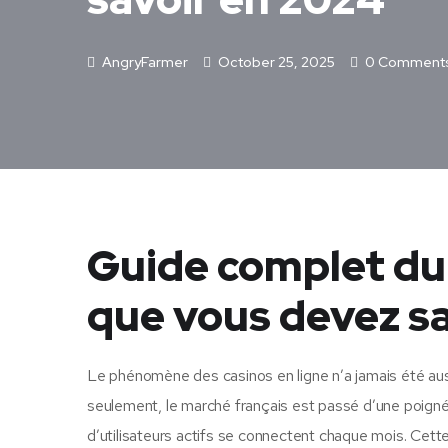
AngryFarmer
October 25, 2025
0 Comment
Guide complet du c
que vous devez s
Le phénomène des casinos en ligne n’a jamais été a
seulement, le marché français est passé d’une poign
d’utilisateurs actifs se connectent chaque mois. Cette 