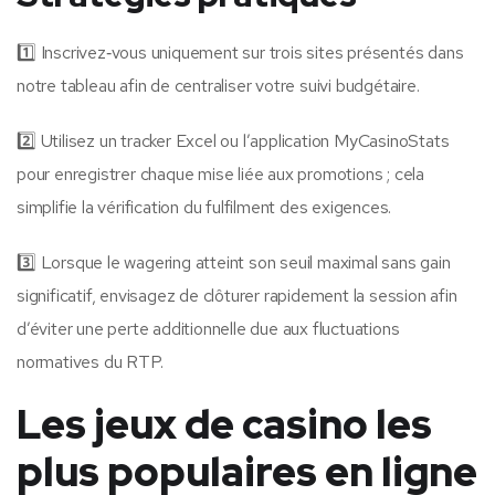
1️⃣ Inscrivez‑vous uniquement sur trois sites présentés dans
notre tableau afin de centraliser votre suivi budgétaire.
2️⃣ Utilisez un tracker Excel ou l’application MyCasinoStats
pour enregistrer chaque mise liée aux promotions ; cela
simplifie la vérification du fulfilment des exigences.
3️⃣ Lorsque le wagering atteint son seuil maximal sans gain
significatif, envisagez de clôturer rapidement la session afin
d’éviter une perte additionnelle due aux fluctuations
normatives du RTP.
Les jeux de casino les
plus populaires en ligne