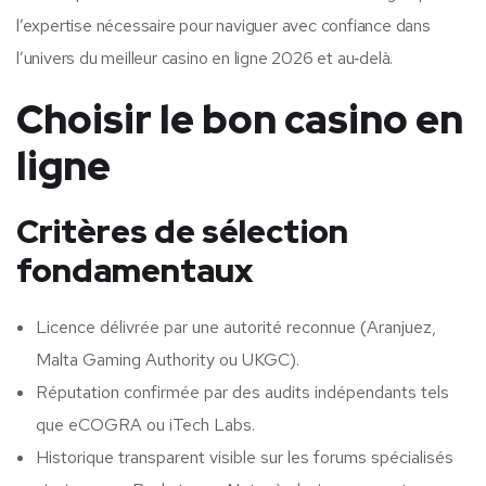
l’expertise nécessaire pour naviguer avec confiance dans
l’univers du meilleur casino en ligne 2026 et au‑delà.
Choisir le bon casino en
ligne
Critères de sélection
fondamentaux
Licence délivrée par une autorité reconnue (Aranjuez,
Malta Gaming Authority ou UKGC).
Réputation confirmée par des audits indépendants tels
que eCOGRA ou iTech Labs.
Historique transparent visible sur les forums spécialisés