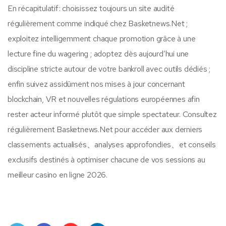
En récapitulatif : choisissez toujours un site audité
régulièrement comme indiqué chez Basketnews.Net ;
exploitez intelligemment chaque promotion grâce à une
lecture fine du wagering ; adoptez dès aujourd’hui une
discipline stricte autour de votre bankroll avec outils dédiés ;
enfin suivez assidûment nos mises à jour concernant
blockchain, VR et nouvelles régulations européennes afin
rester acteur informé plutôt que simple spectateur.​ Consultez
régulièrement Basketnews.Net pour accéder aux derniers
classements actualisés、analyses approfondies、et conseils
exclusifs destinés à optimiser chacune de vos sessions au
meilleur casino en ligne 2026.​