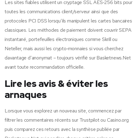
Les sites fiables utilisent un cryptage SSL AES‑256 bits pour
toutes les communications client/serveur ainsi que des
protocoles PCI DSS lorsqu’ils manipulent les cartes bancaires
classiques. Les méthodes de paiement doivent couvrir SEPA
instantané, portefeuilles électroniques comme Skrill ou
Neteller, mais aussi les crypto‑monnaies si vous cherchez
davantage d’anonymat – toujours vérifié sur Basketnews.Net
avant toute recommandation officielle.
Lire les avis & éviter les
arnaques
Lorsque vous explorez un nouveau site, commencez par
filtrer les commentaires récents sur Trustpilot ou Casino.org
puis comparez ces retours avec la synthèse publiée par