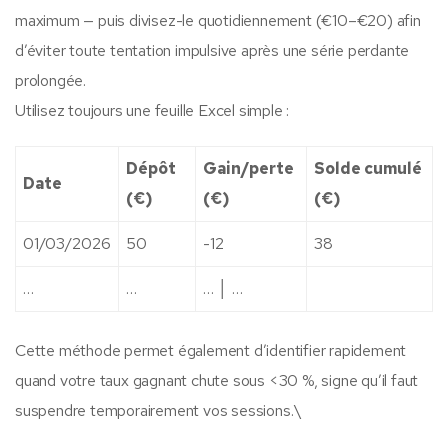
maximum — puis divisez-le quotidiennement (€10–€20) afin
d’éviter toute tentation impulsive après une série perdante
prolongée.
Utilisez toujours une feuille Excel simple :
Dépôt
Gain/perte
Solde cumulé
Date
(€)
(€)
(€)
01/03/2026
50
-12
38
…
…
… │ …
Cette méthode permet également d’identifier rapidement
quand votre taux gagnant chute sous <30 %, signe qu’il faut
suspendre temporairement vos sessions.\