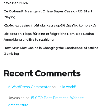
savoir en 2026
Ce Opțiuni Fi Neangajat Online Super Casino · RO Start
Playing
Kāpēc lex casino ir būtisks katra spēlētāja rīku komplektā
Die besten Tipps für eine erfolgreiche Romi Bet Casino
Anmeldung und Ersteinzahlung
How Azur Slot Casino is Changing the Landscape of Online
Gambling
Recent Comments
A WordPress Commenter
on
Hello world!
Joycasino
on
15 SEO Best Practices: Website
Architecture