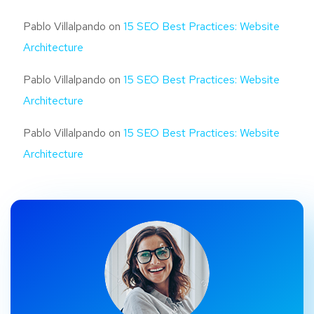
Pablo Villalpando
on
15 SEO Best Practices: Website
Architecture
Pablo Villalpando
on
15 SEO Best Practices: Website
Architecture
Pablo Villalpando
on
15 SEO Best Practices: Website
Architecture