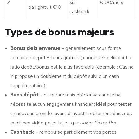
Z
sur
€100/mois
pari gratuit €10
cashback
Types de bonus majeurs
Bonus de bienvenue
– généralement sous forme
combinée dépôt + tours gratuits ; choisissez celui dont le
ratio dépôt/bonus est le plus favorable (exemple : Casino
Y propose un doublement du dépôt suivi d’un cash
supplémentaire).
Sans dépôt
– offre rare mais précieuse car elle ne
nécessite aucun engagement financier ; idéal pour tester
un nouveau provider avant d’investir réellement dans ses
machines vidéo‑poker telles que
Joker Poker Pro
.
Cashback
– rembourse partiellement vos pertes