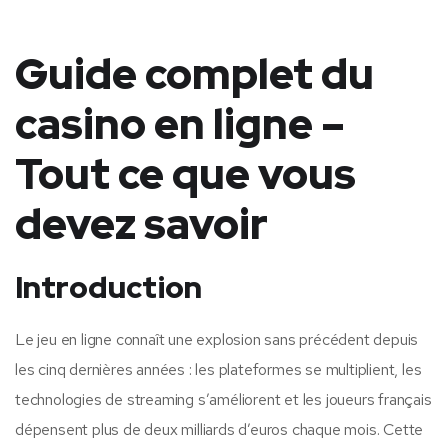
Guide complet du
casino en ligne –
Tout ce que vous
devez savoir
Introduction
Le jeu en ligne connaît une explosion sans précédent depuis
les cinq dernières années : les plateformes se multiplient, les
technologies de streaming s’améliorent et les joueurs français
dépensent plus de deux milliards d’euros chaque mois. Cette