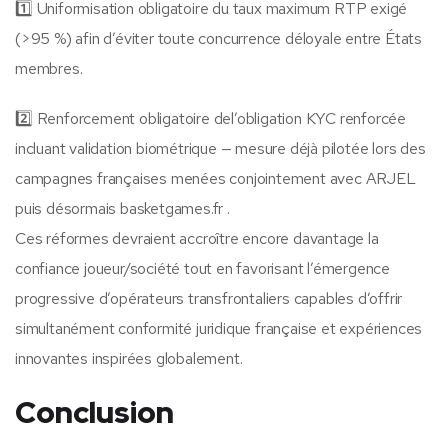
1️⃣ Uniformisation obligatoire du taux maximum RTP exigé
(>95 %) afin d’éviter toute concurrence déloyale entre États
membres.
2️⃣ Renforcement obligatoire del’obligation KYC renforcée
incluant validation biométrique — mesure déjà pilotée lors des
campagnes françaises menées conjointement avec ARJEL
puis désormais basketgames.fr .
Ces réformes devraient accroître encore davantage la
confiance joueur/société tout en favorisant l’émergence
progressive d’opérateurs transfrontaliers capables d’offrir
simultanément conformité juridique française et expériences
innovantes inspirées globalement.
Conclusion